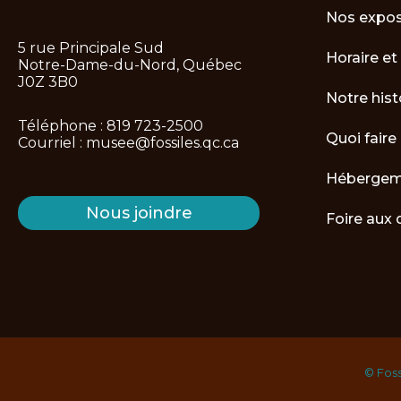
Nos expos
5 rue Principale Sud
Horaire et 
Notre-Dame-du-Nord, Québec
J0Z 3B0
Notre hist
Téléphone :
819 723-2500
Quoi faire
Courriel :
musee@fossiles.qc.ca
Hébergeme
Nous joindre
Foire aux 
© Foss