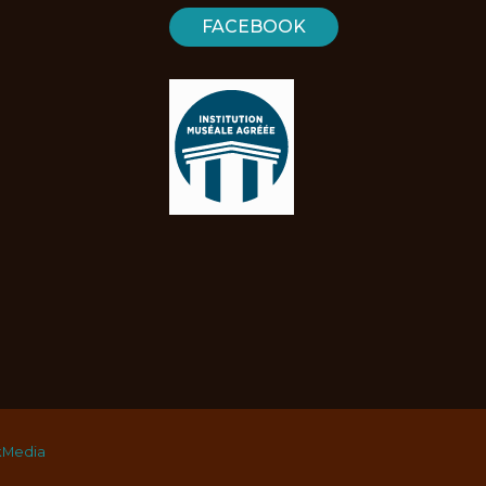
FACEBOOK
kMedia