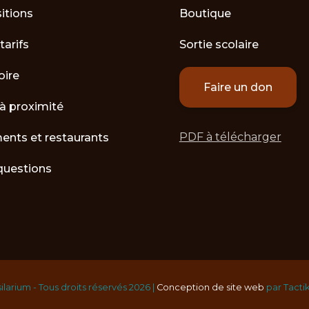
itions
Boutique
tarifs
Sortie scolaire
oire
Faire un don
 à proximité
PDF à télécharger
nts et restaurants
questions
ilarium - Tous droits réservés 2026 |
Conception de site web
par Tacti