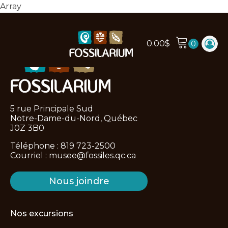
Array
0.00
$
5 rue Principale Sud
Notre-Dame-du-Nord, Québec
J0Z 3B0
Téléphone :
819 723-2500
Courriel :
musee@fossiles.qc.ca
Nous joindre
Nos excursions