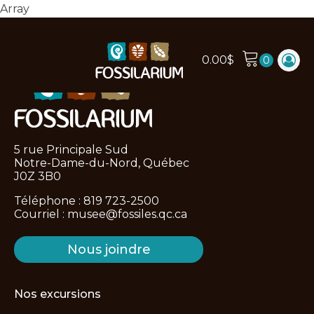
Array
0.00
$
5 rue Principale Sud
Notre-Dame-du-Nord, Québec
J0Z 3B0
Téléphone :
819 723-2500
Courriel :
musee@fossiles.qc.ca
Nous joindre
Nos excursions