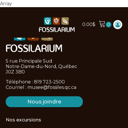
Array
0.00
$
5 rue Principale Sud
Notre-Dame-du-Nord, Québec
J0Z 3B0
Téléphone :
819 723-2500
Courriel :
musee@fossiles.qc.ca
Nous joindre
Nos excursions